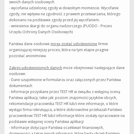
swoich danych osobowych
- wycofania udzielonej zgody w dowolnym momencie. Wycofanie
zgody, nie wpływa na zgodność z prawem przetwarzania, którego
dokonano na podstawie zgody przed jej wycofaniem.
- wniesienia skargi do organu nadzorczego (PUODO - Prezes
Urzędu Ochrony Danych Osobowych)
Państwa dane osobowe
mogą zostać udostępnione
firmie
organizującej niniejszy proces, która na tym etapie pragnie
pozostać anonimowa.
Zakres udostępnionych danych
może obejmować następujące dane
osobowe:
- Dane uzupełnione w formularzu oraz załączonych przez Państwa
dokumentach
- Informacje pozyskane przez TEST HR w związku z wstępną oceną
Państwa aplikacji, takie jak: poziom znajomości języków obcych,
rekomendacje pracownika TEST HR lub/i inne informacje, o które
wystąpi firma rekrutująca, a które dobrowolnie przekazali Państwo
pracownikowi TEST HR lub/i informacje które zostały opracowane na
podstawie wstępnej oceny Państwa aplikacji
- Informacje dotyczące Państwa oczekiwań finansowych,
dostępności a także innych informacji, które będą chcieli Państwo