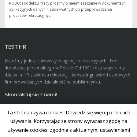
RODO) i Kodeksu Pracy prosimy o nieumieszczanie w dokumentach
aplikacyjnych danych nieadekwatnych do przeprowadzania
procesów rekrutacyjnych.
TEST HR
Jesteśmy jedną z pierwszych agencji rekrutacyjnych i firm
doradztwa personalnego w Polsce. Od 1991 roku wspieramy
działania HR z zakresu rekrutacji i konsultingu wśród czołowych
firm prowadzących działalność na polskim rynku.
Skontaktuj się z nami!
+48 12 350 56 00
Ta strona używa cookies. Dowiedz się więcej o celu ich
hello@testhr.pl
używania. Korzystając ze strony wyrażasz zgodę na
ul. Zwierzyniecka 30, Kraków
używanie cookies, zgodnie z aktualnymi ustawieniami
08:00 - 16:00